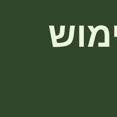
ריטים ותהליכי ריפוי
ייעוץ אקולוגי
המרחב ביבנא
מוש