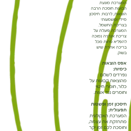
המערכת מונעת
הבועות חוסכת הרבה
הוצאות, לרבות: חיסכון
מיידי ומשמעותי
בצריכת החשמל.
המערכת פועלת על
צריכת אנרגיה נמוכה
להפליא פחות מכל
בריכה אחרת שיש
בשוק.
אפס הוצאות
כימיות:
נפרדים לשלום
מהוצאות קבועות על
כלור, חומרי חיטוי
וחומרים נגד אצות.
חיסכון זמן ופשטות
תפעולית:
המערכת האקולוגית
מתחזקת את עצמה,
וחוסכת לכם זמן יקר