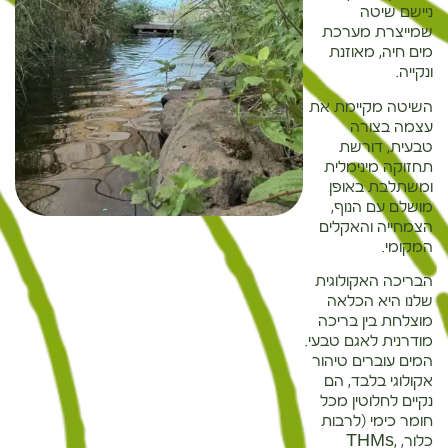
ניישם שיטה
שמייצרת מערכת
מים חיה, מאוזנת
ונקייה.
השיטה מקיימת את
עצמה בצורה
טבעית, דורשת
תחזוקה מינימלית
ומשתלבת באופן
מושלם עם הנוף,
הצמחייה והאקלים
המקומי.
הבריכה האקולוגית
שלנו היא הכלאה
מוצלחת בין בריכה
מודרנית לאגם טבעי.
המים עוברים טיהור
אקולוגי בלבד, הם
נקיים לחלוטין מכל
חומר כימי (לרבות
כלור, THMs,