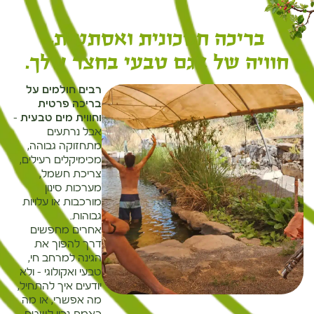
בריכה חסכונית ואסתטית,
חוויה של אגם טבעי בחצר שלך.
רבים חולמים על
בריכה פרטית
וחווית מים טבעית
–
אבל נרתעים
מתחזוקה גבוהה,
מכימיקלים רעילים,
צריכת חשמל,
מערכות סינון
מורכבות או עלויות
גבוהות.
אחרים מחפשים
דרך להפוך את
הגינה למרחב חי,
טבעי ואקולוגי – ולא
יודעים איך להתחיל,
מה אפשרי, או מה