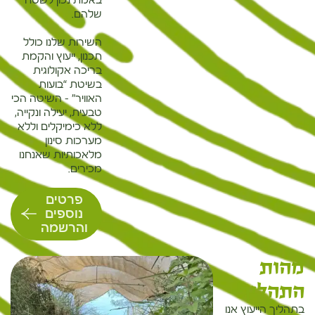
באמת נכון לשטח
שלהם.
השירות שלנו כולל
תכנון, ייעוץ והקמת
בריכה אקולוגית
בשיטת “בועות
האוויר” – השיטה הכי
טבעית, יעילה ונקייה,
ללא כימיקלים וללא
מערכות סינון
מלאכותיות שאנחנו
מכירים.
פרטים
נוספים
והרשמה
מהות
התהליך
בתהליך הייעוץ אנו