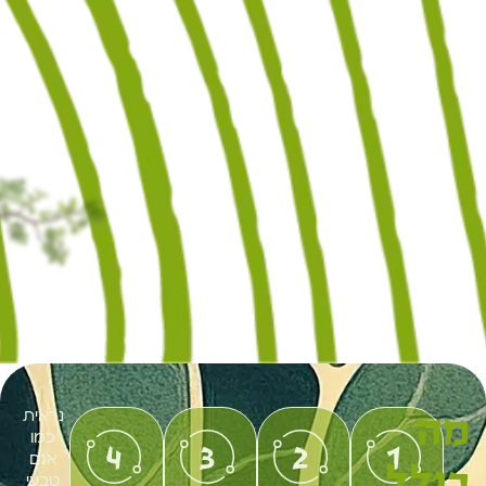
מה
נראית
כמו
אגם
כולל
טבעי