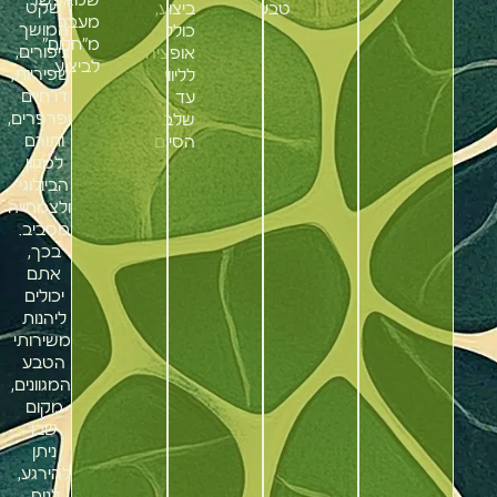
שמאפשר
שקט
טבעי
ביצוע,
מעבר
המושך
כולל
מ"חלום"
ציפורים,
אופציה
לביצוע
שפיריות,
לליווי
דו חיים
עד
ופרפרים,
שלב
ותורם
הסיום
למגוון
הביולוגי
ולצמחייה
מסביב.
בכך,
אתם
יכולים
ליהנות
משירותי
הטבע
המגוונים,
מקום
שבו
ניתן
להירגע,