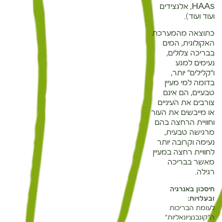
HAAs, אלגצידים
ועוד ועוד).
כתוצאה מהמערכת
האקולוגית, המים
בבריכה צלולים,
נעימים למגע
ו“קלילים” יותר,
בדומה למי מעיין
טבעיים, הם אינם
צורבים את העיניים
או מייבשים את העור
וחוויית הרחצה בהם
מרגישה טבעית,
נעימה וקרובה יותר
לחוויית רחצה במעיין
מאשר בבריכה
רגילה.
חיסכון באנרגיה
ובעלויות:
לעומת הבריכות
ה"קונבנציונאליות"