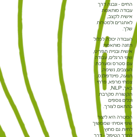
החיים – ונבנה דרך
עבודה מותאמת
אישית לקצב,
לאתגרים ולמטרות
שלך.
העבודה יכולה לכלול
תזונה מותאמת
אישית ובניית תפריט,
שינוי הרגלים, עבודה
עם סטרס ומערכת
העצבים, נשימה,
תנועה, מיינדפולנס,
צמחי מרפא, פרחי
באך, NLP,
תקשורת מקרבת
וכלים נוספים
בהתאם לצורך.
המטרה היא ליצור
שינוי אמיתי שממשיך
לחיות גם מחוץ
לחדר הטיפול – דרך