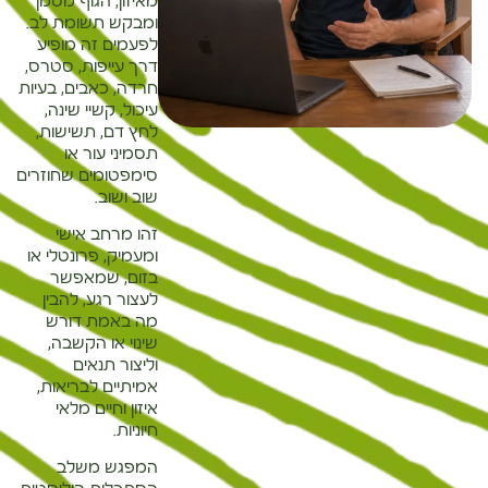
מאיזון, הגוף מסמן
ומבקש תשומת לב.
לפעמים זה מופיע
דרך עייפות, סטרס,
חרדה, כאבים, בעיות
עיכול, קשיי שינה,
לחץ דם, תשישות,
תסמיני עור או
סימפטומים שחוזרים
שוב ושוב.
זהו מרחב אישי
ומעמיק, פרונטלי או
בזום, שמאפשר
לעצור רגע, להבין
מה באמת דורש
שינוי או הקשבה,
וליצור תנאים
אמיתיים לבריאות,
איזון וחיים מלאי
חיוניות.
המפגש משלב