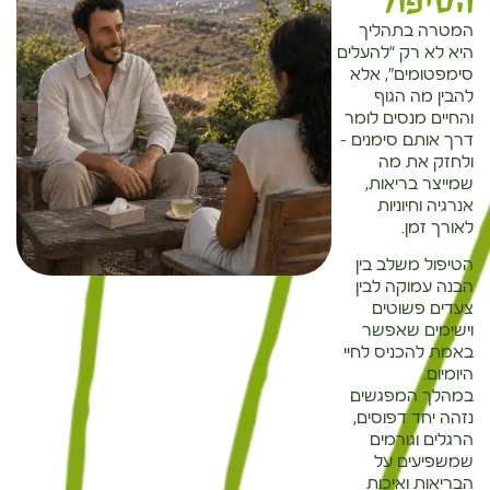
הטיפול
המטרה בתהליך
היא לא רק “להעלים
סימפטומים”, אלא
להבין מה הגוף
והחיים מנסים לומר
דרך אותם סימנים –
ולחזק את מה
שמייצר בריאות,
אנרגיה וחיוניות
לאורך זמן.
הטיפול משלב בין
הבנה עמוקה לבין
צעדים פשוטים
וישימים שאפשר
באמת להכניס לחיי
היומיום.
במהלך המפגשים
נזהה יחד דפוסים,
הרגלים וגורמים
שמשפיעים על
הבריאות ואיכות