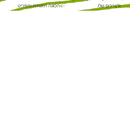
ולצרכים שלו.
הכוונה תזונתית ותפריט
מותאם לפי הצורך.
למי שרוצה להבין מה הגוף שלו
מבקש ולחזק את החיבור
כלים טבעיים לחיזוק הבריאות
לעצמו.
והחיוניות.
למי שמחפש תהליך אישי,
הבנה עמוקה יותר של עצמנו
עמוק ומעשי לחיזוק הבריאות
כמערכת של גוף, נפש ותודעה.
והחיוניות.
שינוי הרגלים בצורה הדרגתית
אנשים בתקופות מעבר וצמתי
ומעשית.
דרכים.
מרחב בטוח לעצור, להתבונן,
מתאים לאנשים שמוכנים
לפרוק ולהרגיש מוחזק לאורך
להיכנס לתהליך, להתמיד,
הדרך.
לשנות הרגלים ודפוסים, ולהיות
ליווי וזמינות לשאלות גם בין
שותפים פעילים בדרך שלהם
המפגשים.
לבריאות וחיוניות.
יותר אנרגיה, איזון, חיוניות ואמון
בגוף וביכולת שלך להרגיש טוב
יותר.