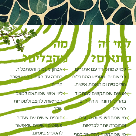
התהליך.
למי זה
מה
מתאים?
מקבלים?
למי שמתמודד עם אתגרים
אבחון מעמיק והסתכלות
בריאותיים ומחפש הסתכלות
רחבה על הגוף, הרגש ואורח
הוליסטית ומותאמת אישית.
החיים.
אנשים שמתקשים להתמיד
ליווי אישי שמותאם למצב
בהרגלי תזונה ואורח חיים
הבריאותי, לקצב ולמטרות
בריאים.
שלך.
מי שמחפש גישה טבעית
תוכנית אישית עם צעדים
ומחוברת יותר לבריאות.
פשוטים וישימים שאפשר
להטמיע ביומיום.
מי שמתקשה להקשיב לגוף