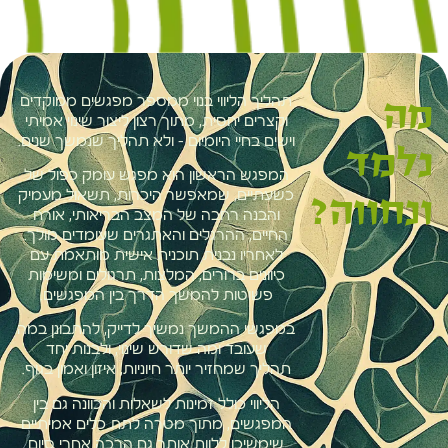
מה
תהליך הליווי בנוי ממספר מפגשים ממוקדים
וקצרים יחסית, מתוך רצון ליצור שינוי אמיתי
וישים בחיי היומיום – ולא תהליך שנמשך שנים.
נלמד
המפגש הראשון הוא מפגש עומק כפול של
כשעתיים, שמאפשר היכרות, תשאול מעמיק
ונחווה?
והבנה רחבה של המצב הבריאותי, אורח
החיים, ההרגלים והאתגרים שעומדים מולך.
לאחריו נבנית תוכנית אישית מותאמת עם
כיוונים ברורים, המלצות, תרגולים ומשימות
פשוטות להמשך הדרך בין המפגשים.
במפגשי ההמשך נמשיך לדייק, להתבונן במה
שעובד ומה שדורש שינוי, ולבנות יחד
תהליך שמחזיר יותר חיוניות, איזון ואמון בגוף.
הליווי כולל זמינות לשאלות והכוונה גם בין
המפגשים, מתוך מטרה לתת כלים אמיתיים
שימשיכו ללוות אותך גם הרבה אחרי סיום